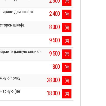
2 300
о ширине для шкафа
2 400
 сторон шкафа
8 000
9 500
ираете данную опцию -
9 500
800
ижную полку
28 000
онарную (не
18 000