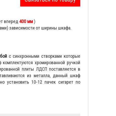
ет вперед
400 мм
)
рами) зависимости от ширины шкафа.
мбой
с синхронными створками которые
ф комплектуются хромированной ручкой
нированной плиты ЛДСП поставляется в
тавливаются из металла, данный шкаф
о установить 10-12 пачек сигарет по