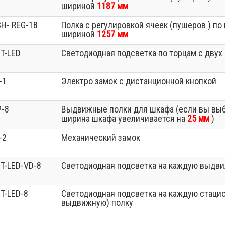
шириной
1187 мм
H- REG-18
Полка с регулировкой ячеек (пушеров ) п
шириной
1257 мм
T-LED
Светодиодная подсветка по торцам с двух
-1
Электро замок с дистанционной кнопкой
P-8
Выдвижные полки для шкафа (если вы выб
ширина шкафа увеличивается на
25 мм
)
-2
Механический замок
T-LED-VD-8
Светодиодная подсветка на каждую выдв
T-LED-8
Светодиодная подсветка на каждую стаци
выдвижную) полку