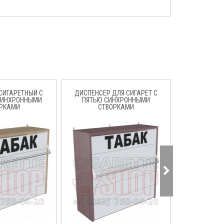
СИГАРЕТНЫЙ С
ДИСПЕНСЕР ДЛЯ СИГАРЕТ С
СИГАРЕТН
СИНХРОННЫМИ
ПЯТЬЮ СИНХРОННЫМИ
ШКАФ С ПЯТ
РКАМИ
СТВОРКАМИ
СТВ