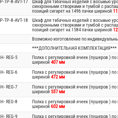
P-TP-8-AVT-17
Шкаф для табачных изделий с восьмью ур
синхронными створками и тумбой с распа
позиций сигарет на 1496 пачки шириной
11
P-TP-8-AVT-18
Шкаф для табачных изделий с восьмью ур
синхронными створками и тумбой с распа
позиций сигарет на 1584 пачки шириной
12
Возможно изготовление по индивидуальн
***ДОПОЛНИТЕЛЬНАЯ КОМПЛЕКТАЦИЯ***
H- REG-5
Полка с регулировкой ячеек (пушеров ) п
шириной
407 мм
H- REG-6
Полка с регулировкой ячеек (пушеров ) п
шириной
472 мм
H- REG-7
Полка с регулировкой ячеек (пушеров ) п
шириной
537 мм
H- REG-8
Полка с регулировкой ячеек (пушеров ) п
шириной
602 мм
H- REG-9
Полка с регулировкой ячеек (пушеров ) п