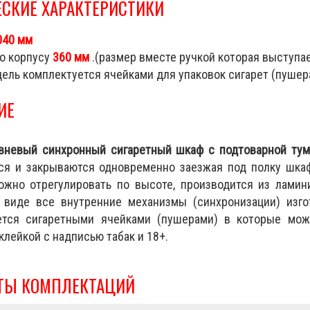
ЕСКИЕ ХАРАКТЕРИСТИКИ
040 мм
по корпусу
360 мм
.(размер вместе ручкой которая выступа
ель комплектуется ячейками для упаковок сигарет (пуше
ИЕ
вневый синхронный сигаретный шкаф с подтоварной ту
ся и закрываются одновременно заезжая под полку шка
ожно отрегулировать по высоте, производится из лами
 виде все внутренние механизмы (синхронизации) изго
ется сигаретными ячейками (пушерами) в которые можн
аклейкой с надписью табак и 18+.
ТЫ КОМПЛЕКТАЦИЙ