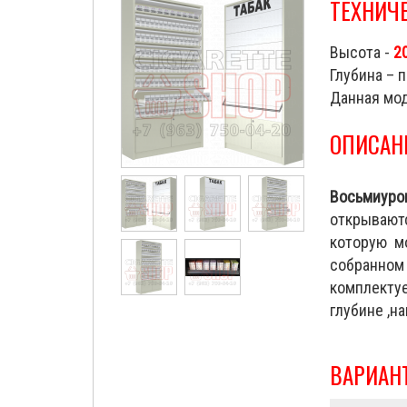
ТЕХНИЧ
Высота -
2
Глубина – 
Данная мод
ОПИСАН
Восьмиуро
открывают
которую м
собранном
комплекту
глубине ,н
ВАРИАН
Cigarette Shop