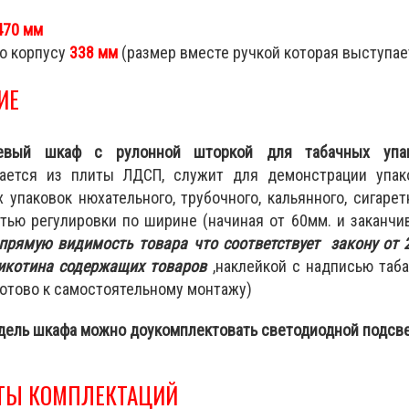
470 мм
по корпусу
338 мм
(размер вместе ручкой которая выступа
ИЕ
невый шкаф с рулонной шторкой для табачных упа
вается из плиты ЛДСП, служит для демонстрации упако
 упаковок нюхательного, трубочного, кальянного, сигаре
тью регулировки по ширине (начиная от 60мм. и заканчи
прямую видимость товара что соответствует закону от 2
икотина содержащих товаров
,наклейкой с надписью таба
отово к самостоятельному монтажу)
дель шкафа можно доукомплектовать светодиодной подсв
ТЫ КОМПЛЕКТАЦИЙ