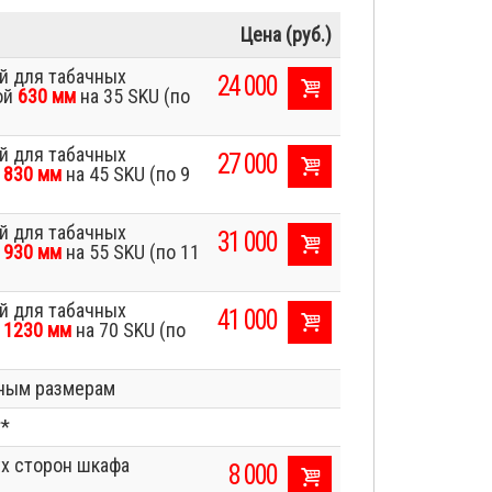
Цена (руб.)
й для табачных
24 000
ой
630 мм
на 35 SKU (по
й для табачных
27 000
й
830 мм
на 45 SKU (по 9
й для табачных
31 000
й
930 мм
на 55 SKU (по 11
й для табачных
41 000
й
1230 мм
на 70 SKU (по
ьным размерам
*
ух сторон шкафа
8 000