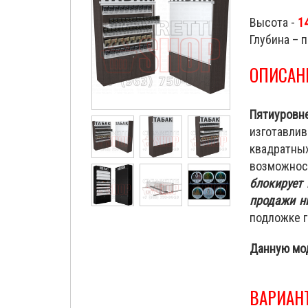
Высота -
1
Глубина – 
ОПИСАН
Пятиуров
изготавли
квадратных
возможнос
блокирует 
продажи н
подложке г
Данную мо
ВАРИАН
Cigarette Shop