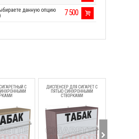
ыбираете данную опцию
7 500
)
СИГАРЕТНЫЙ С
ДИСПЕНСЕР ДЛЯ СИГАРЕТ С
СИГАРЕТН
СИНХРОННЫМИ
ПЯТЬЮ СИНХРОННЫМИ
ШКАФ С ПЯТ
РКАМИ
СТВОРКАМИ
СТВ