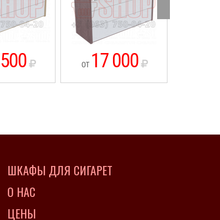
 500
17 000
18
ОТ
ОТ
ШКАФЫ ДЛЯ СИГАРЕТ
О НАС
ЦЕНЫ